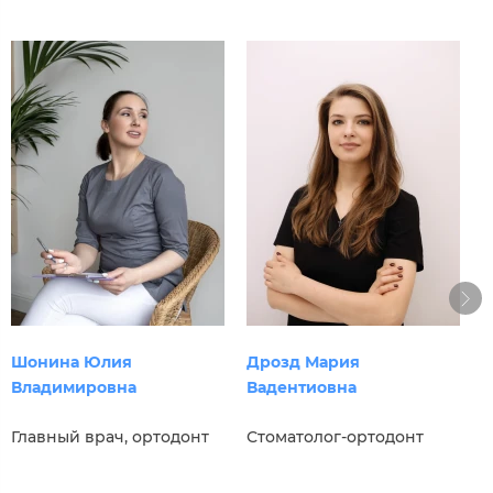
Г
Шонина Юлия
Дрозд Мария
А
Владимировна
Вадентиовна
С
Главный врач, ортодонт
Стоматолог-ортодонт